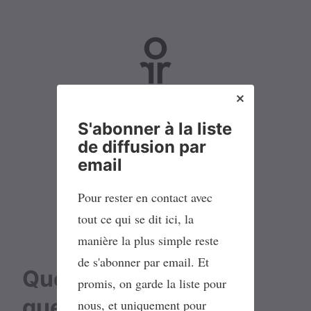
No Parking
S'abonner à la liste
de diffusion par
L
M
L
F
email
i
a
i
l
Pour rester en contact avec
s
s
n
u
t
t
k
x
tout ce qui se dit ici, la
e
o
e
R
manière la plus simple reste
d
d
d
S
de s'abonner par email. Et
Quelle boussole pour
e
o
I
S
promis, on garde la liste pour
d
n
n
quelle stratégie ?
nous, et uniquement pour