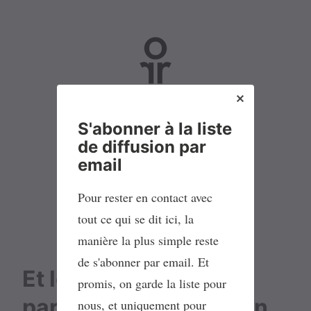
No Parking
S'abonner à la liste
de diffusion par
L
M
L
F
email
i
a
i
l
Pour rester en contact avec
s
s
n
u
t
t
k
x
tout ce qui se dit ici, la
e
o
e
R
manière la plus simple reste
d
d
d
S
de s'abonner par email. Et
Et le mur devient un
e
o
I
S
promis, on garde la liste pour
d
n
n
partenaire de réflexion
nous, et uniquement pour