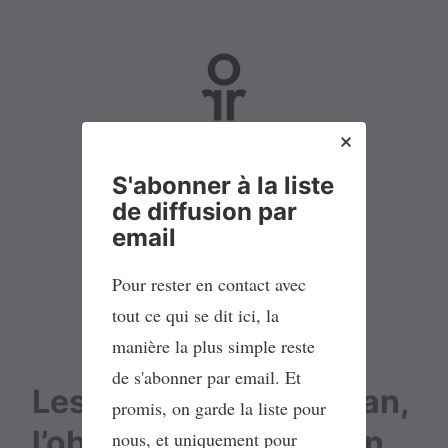
No Parking
S'abonner à la liste
de diffusion par
L
M
L
F
email
i
a
i
l
Pour rester en contact avec
s
s
n
u
t
t
k
x
tout ce qui se dit ici, la
e
o
e
R
manière la plus simple reste
d
d
d
S
de s'abonner par email. Et
Les espérances du plan,
e
o
I
S
promis, on garde la liste pour
d
n
n
l’obstination du terrain
nous, et uniquement pour